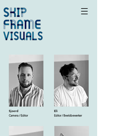
Sjoerd
Eli
Camera / Editor
Editor / Beeldbewerker